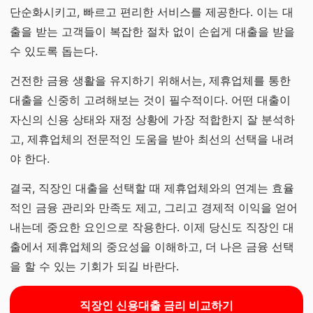
단순화시키고, 빠르고 편리한 서비스를 제공한다. 이는 대
출을 받는 고객들이 복잡한 절차 없이 손쉽게 대출을 받을
수 있도록 돕는다.
건전한 금융 생활을 유지하기 위해서는, 제휴업체를 통한
대출을 신중히 고려해보는 것이 필수적이다. 어떤 대출이
자신의 신용 상태와 재정 상황에 가장 적합한지 잘 분석하
고, 제휴업체의 전문적인 도움을 받아 최선의 선택을 내려
야 한다.
결국, 직장인 대출을 선택할 때 제휴업체와의 연계는 효율
적인 금융 관리와 만족도 제고, 그리고 경제적 이익을 얻어
내는데 중요한 요인으로 작용한다. 이제 당신도 직장인 대
출에서 제휴업체의 중요성을 이해하고, 더 나은 금융 선택
을 할 수 있는 기회가 되길 바란다.
직장인 신용대출 금리 비교하기