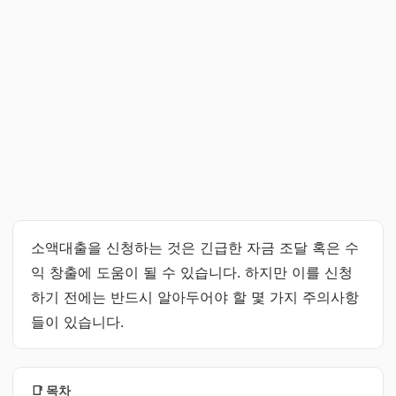
소액대출을 신청하는 것은 긴급한 자금 조달 혹은 수
익 창출에 도움이 될 수 있습니다. 하지만 이를 신청
하기 전에는 반드시 알아두어야 할 몇 가지 주의사항
들이 있습니다.
📑 목차