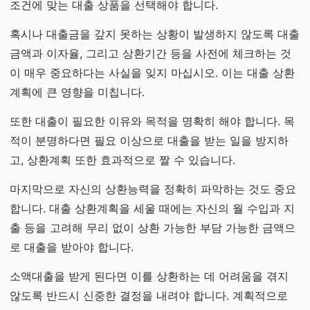
조건에 맞는 대출 상품을 선택해야 합니다.
혹시나 대출금을 갚지 못하는 상황이 발생하지 않도록 대출
금액과 이자율, 그리고 상환기간 등을 사전에 체크하는 것
이 매우 중요하다는 사실을 잊지 마십시오. 이는 대출 상환
계획에 큰 영향을 미칩니다.
또한 대출이 필요한 이유와 목적을 명확히 해야 합니다. 목
적이 분명하다면 필요 이상으로 대출을 받는 일을 방지하
고, 상환계획 또한 효과적으로 짤 수 있습니다.
마지막으로 자신의 상환능력을 정확히 파악하는 것도 중요
합니다. 대출 상환계획을 세울 때에는 자신의 월 수입과 지
출 등을 고려해 무리 없이 상환 가능한 부담 가능한 금액으
로 대출을 받아야 합니다.
소액대출을 받게 된다면 이를 상환하는 데 어려움을 겪지
않도록 반드시 신중한 결정을 내려야 합니다. 계획적으로