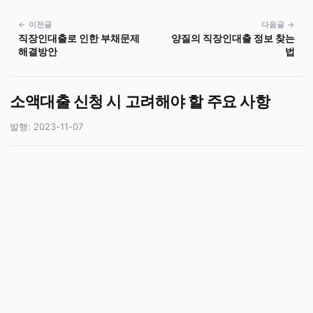
← 이전글
다음글 →
직장인대출로 인한 부채문제
양질의 직장인대출 정보 찾는
해결방안
법
소액대출 신청 시 고려해야 할 주요 사항
발행: 2023-11-07