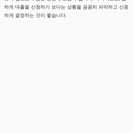
하게 대출을 신청하기 보다는 상황을 꼼꼼히 파악하고 신중
하게 결정하는 것이 좋습니다.