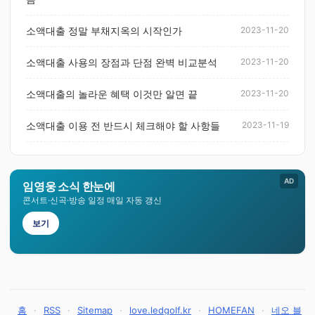
소액대출 정말 부채지옥의 시작인가
2023-11-20
소액대출 사용의 장점과 단점 완벽 비교분석
2023-11-20
소액대출의 놀라운 혜택 이것만 알면 끝
2023-11-20
소액대출 이용 전 반드시 체크해야 할 사항들
2023-11-19
AD
임영웅 소식 한눈에
콘서트·신곡·방송 일정 매일 자동 갱신
보기
홈
·
RSS
·
Sitemap
·
love.ledgolf.kr
·
HOMEFAN
·
네오 블