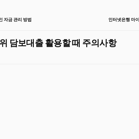
 자금 관리 방법
인터넷은행 마이
위 담보대출 활용할 때 주의사항