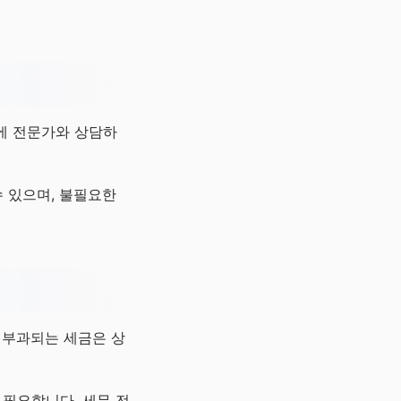
에 전문가와 상담하
 있으며, 불필요한
 부과되는 세금은 상
 필요합니다. 세무 전