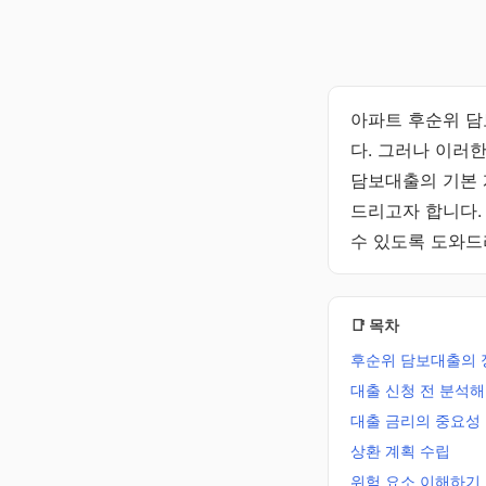
아파트 후순위 담
다. 그러나 이러
담보대출의 기본 
드리고자 합니다.
수 있도록 도와드
📑 목차
후순위 담보대출의 
대출 신청 전 분석해
대출 금리의 중요성
상환 계획 수립
위험 요소 이해하기