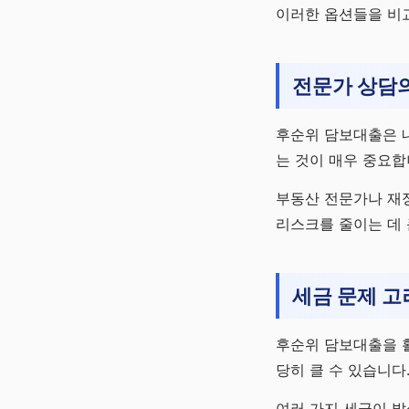
이러한 옵션들을 비교
전문가 상담
후순위 담보대출은 내
는 것이 매우 중요합
부동산 전문가나 재정
리스크를 줄이는 데 
세금 문제 
후순위 담보대출을 활
당히 클 수 있습니다
여러 가지 세금이 발