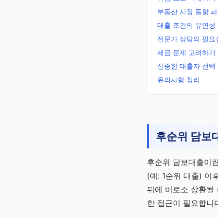
부동산 시장 동향 
대출 조건의 유연성
전문가 상담의 필요
세금 문제 고려하기
신중한 대출자 선택
유의사항 정리
노후준비 연금
알리미
후순위 담보
국민·퇴직·개인·주택
로 만드는 평생 월급
후순위 담보대출이란,
채널 바로가기
(예: 1순위 대출)
뒤에 비로소 상환될 
한 접근이 필요합니다