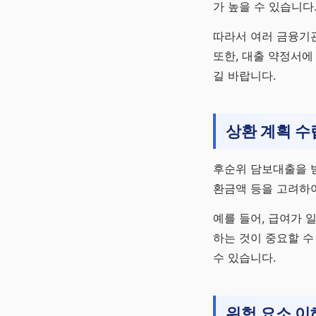
가 높을 수 있습니다
따라서 여러 금융기관
또한, 대출 약정서에
길 바랍니다.
상환 계획 수
후순위 담보대출을 받
환금액 등을 고려하
예를 들어, 급여가 
하는 것이 중요할 수
수 있습니다.
위험 요소 