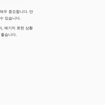
매우 중요합니다. 만
 수 있습니다.
, 예기치 못한 상황
 좋습니다.