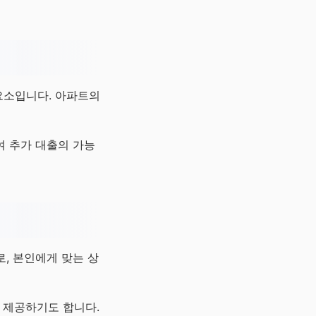
요소입니다. 아파트의
여 추가 대출의 가능
, 본인에게 맞는 상
 제공하기도 합니다.