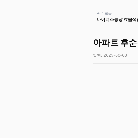
← 이전글
마이너스통장 효율적인
아파트 후순
발행: 2025-06-06