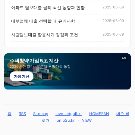
아파트 담보대출 금리 최신 동향과 현황
2025-06-09
대부업체 대출 선택할 때 유의사항
2025-06-09
차량담보대출 활용하기 장점과 조건
2025-06-09
AD
주택청약 가점 5초 계산
2026년 개정안 · 무주택·부양가족·통장
가점 계산
홈
·
RSS
·
Sitemap
·
love.ledgolf.kr
·
HOMEFAN
·
네오 블
로거
·
on.o2u.kr
·
VIEW