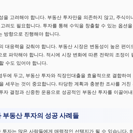
성을 고려해야 합니다. 부동산 투자만을 의존하지 않고, 주식이나
 고려도 필요합니다. 투자를 통해 수익을 창출할 수 있는 옵션을
는 방향으로 진행해야 합니다.
의 대응력을 갖춰야 합니다. 부동산 시장은 변동성이 높은 편이
로 파악해야 합니다. 적시에 시장 변화에 따른 전략의 조정이 
할 수도 있어야 합니다.
염두에 두고, 부동산 투자와 직장인대출을 효율적으로 결합하여
을 세우는 것이 중요합니다. 타당한 계획과 충분한 조사를 거친
 투자 결정과 신중한 운용으로 성공적인 부동산 투자를 이끌어내
 부동산 투자의 성공 사례들
 투자는 많은 사람들에게 매력적인 선택지가 될 수 있습니다. 