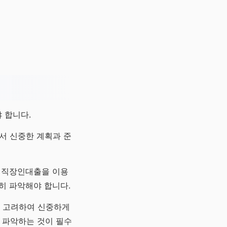
 합니다.
서 신중한 계획과 준
. 직장인대출을 이용
히 파악해야 합니다.
을 고려하여 신중하게
 파악하는 것이 필수