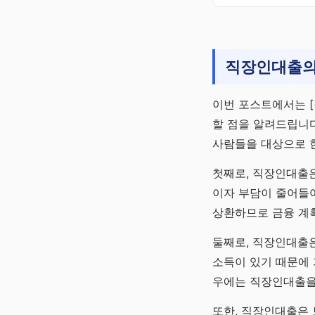
잠자는 내
돈 확인
직장인대출의
숨은돈 알리미
에서 확인해요
이번 포스트에서는 
채널 바로
할 점을 알려드립니
가기
사람들을 대상으로 한
첫째로, 직장인대출
이자 부담이 줄어들어
상환하므로 금융 계
둘째로, 직장인대출은
소득이 있기 때문에 
우에는 직장인대출을
또한, 직장인대출은 