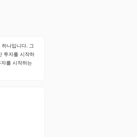
 하나입니다. 그
산 투자를 시작하
투자를 시작하는