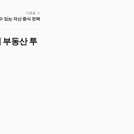
다음글 →
수 있는 자산 증식 전략
 부동산 투