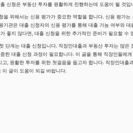
대출 신청은 부동산 투자를 원활하게 진행하는데 도움이 될 것입
청을 위해서는 신용 평가가 중요한 역할을 합니다. 신용 평가
융기관은 대출 신청자의 신용 평가를 통해 대출 가능 여부와 대
가가 좋지 않다면, 대출 신청을 위한 추가적인 준비가 필요할 수 
첫 단계는 대출 신청입니다. 직장인대출과 부동산 투자는 많은 
신중한 대출 신청 과정이 필요합니다. 이 글을 통해 직장인들에게
고, 원활한 투자를 위한 첫걸음을 돕고자 합니다. 직장인대출
이 글이 도움이 되길 바랍니다.