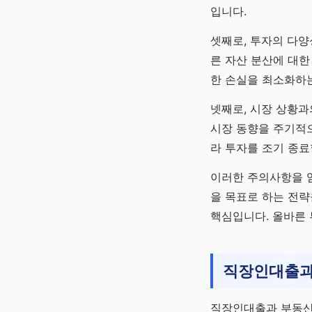
입니다.
셋째로, 투자의 다양
른 자산 분산에 대한
한 손실을 최소화하
넷째로, 시장 상황과
시장 동향을 주기적으
라 투자를 조기 종료
이러한 주의사항을 
을 목표로 하는 전략
핵심입니다. 올바른
직장인대출과
직장인대출과 부동산