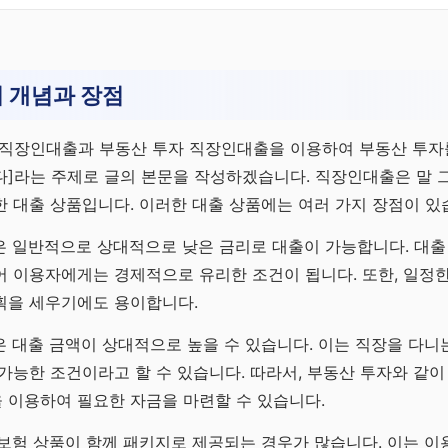
무료
 개념과 장점
[직장인대출과 부동산 투자 직장인대출을 이용하여 부동산 투자
다]라는 주제로 글의 본문을 작성하겠습니다. 직장인대출은 말 
 대출 상품입니다. 이러한 대출 상품에는 여러 가지 장점이 있
은 일반적으로 상대적으로 낮은 금리로 대출이 가능합니다. 대출
 이용자에게는 경제적으로 유리한 조건이 됩니다. 또한, 일정
획을 세우기에도 용이합니다.
 대출 금액이 상대적으로 높을 수 있습니다. 이는 직장을 다니
가능한 조건이라고 할 수 있습니다. 따라서, 부동산 투자와 같이
 이용하여 필요한 자금을 마련할 수 있습니다.
보험 상품이 함께 패키지로 제공되는 경우가 많습니다. 이는 이