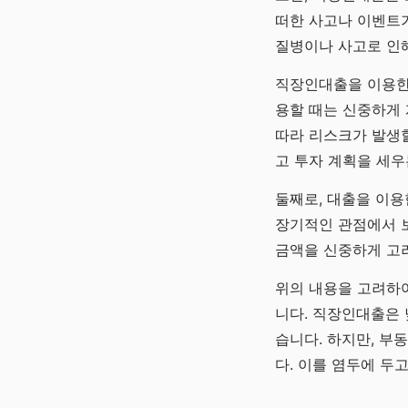
떠한 사고나 이벤트가
질병이나 사고로 인해
직장인대출을 이용한 
용할 때는 신중하게
따라 리스크가 발생할
고 투자 계획을 세우
둘째로, 대출을 이용
장기적인 관점에서 보
금액을 신중하게 고
위의 내용을 고려하
니다. 직장인대출은 
습니다. 하지만, 부
다. 이를 염두에 두