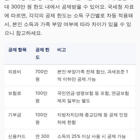
대 300만 원 한도 내에서 공제받을 수 있어요. 국세청 자료
에 따르면, 각각의 공제 한도는 소득 구간별로 차등 적용돼
서, 본인 소득과 가족 부양 여부에 따라 차이가 있을 수 있
으니 참고하세요.
공제 항목
공제 한
비고
도
의료비
700만
본인·부양가족 전체 합산, 과세표준 1
원
억 이하만 공제 가능
보험료
100만
국민연금·생명보험 등 포함, 연금보험
원
제외 일부는 별도
기부금
100만
지방자치단체·종교단체 등 공제 인정
원
처에 한함
신용카드
연 300
소득의 25% 이상 사용 시 공제 가능