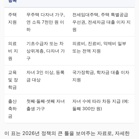
항목
주택
무주택 다자녀 가구,
전세임대주택, 주택 특별공급
지원
연 소득 7천만 원 이
우선권, 전세자금 대출 이자 지
하
원
의료
기초수급자 또는 차
의료비, 진료비, 약제비 일부
비 지
상위계층, 다자녀 가
또는 전액 지원
원
구
교육
자녀 3인 이상, 등록
국가장학금, 학자금 대출 이자
및 장
금 대상
지원
학금
출산
첫째·둘째·셋째 자녀
자녀 수에 따라 차등 지급 (예:
축하
출생 가구
둘째 300만 원)
금
이 표는 2026년 정책의 큰 틀을 보여주는 자료로, 자세한