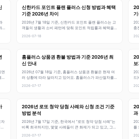
신
신한카드 포인트 플랜 플러스 신청 방법과 혜택
2
기준 2026년 차이
기
과
2026년 7월 18일 기준, 신한카드 포인트 플랜 플러스는 고
20
와
객들의 생활과 소비 패턴에 맞춰 포인트 적립률과 혜택을
충
설계할 수 있는 유연한 카
능
2026-07-18
20
년
홈플러스 상품권 환불 방법과 기준 2026년 최
2
신 안내
보
기면
2026년 07월 18일 기준, 홈플러스 상품권 환불은 현재 여
20
게
러 상황에 따라 달라지고 있어요. 홈플러스가 파산절차를
드
진행 중이거나 영업중단 상
권의
2026-07-17
20
아
2026년 로또 청약 당첨 사례와 신청 조건 기준
2
방법 분석
과
로자
2026년 7월 17일 기준, 한국에서 "로또 청약 당첨 사례"는
2
시점
비록 희귀하지만, 몇몇 사례들이 큰 화제가 되고 있고, 그
를
배경과 구조를 이해
력
2026-07-17
20