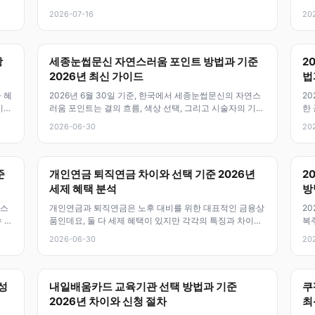
어 긍정적인 흐름이 예상돼요
요.
2026-07-16
20
방
세종눈썹문신 자연스러움 포인트 방법과 기준
2
2026년 최신 가이드
법
 혜
2026년 6월 30일 기준, 한국에서 세종눈썹문신의 자연스
20
이번
러움 포인트는 결의 흐름, 색상 선택, 그리고 시술자의 기술
한
력에 달려 있어요. 자연스
는
2026-06-30
20
준
개인연금 퇴직연금 차이와 선택 기준 2026년
2
세제 혜택 분석
방
페스
개인연금과 퇴직연금은 노후 대비를 위한 대표적인 금융상
20
 있
품인데요, 둘 다 세제 혜택이 있지만 각각의 특징과 차이점
복
이 있어요. 2026년 6월 30
권
2026-06-30
20
성
내일배움카드 교육기관 선택 방법과 기준
쿠
2026년 차이와 신청 절차
최