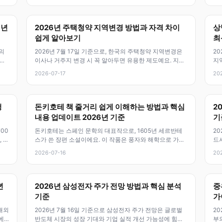
6년
2026년 주택청약 지역변경 방법과 자격 차이
상
쉽게 알아보기
최
의
2026년 7월 17일 기준으로, 한국의 주택청약 지역변경은
20
 최
이사나 거주지 변경 시 꼭 알아두면 유용한 제도예요. 지역
지
변경 절차와 방법, 그리고
병
2026-07-17
20
청
돈키호테 책 줄거리 쉽게 이해하는 방법과 핵심
2
내용 업데이트 2026년 기준
기
00
돈키호테는 스페인 문학의 대표작으로, 1605년 세르반테
20
 4
스가 쓴 장편 소설이에요. 이 작품은 풍자와 해학으로 가득
드
차 있으며, 이상과 현실, 환
율
2026-07-16
20
년
2026년 삼성전자 주가 전망 방법과 핵심 분석
중
기준
가
 해외
2026년 7월 16일 기준으로 삼성전자 주가 전망은 글로벌
20
에
반도체 시장의 성장 기대와 기업 실적 개선 가능성에 힘입
부