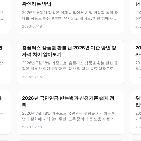
확인하는 방법
년
최신
2026년 부동산 정책은 현재 시점에서 시장 안정과 공급 확
2
 있
대를 목표로 하는 방향이 유지되고 있어요. 이번 해에 새로
신
시행되거나 강화된 규제와
주
2026-07-19
20
년
홈플러스 상품권 환불 법 2026년 기준 방법 및
2
자격 차이 알아보기
자
장,
2026년 7월 18일 기준으로, 홈플러스 상품권 환불 관련 규
20
 있
정은 일부 변화가 있었어요. 파산 및 영업 종료 상황으로 인
최종
해 환불 절차와 방법이
로
2026-07-18
20
자
2026년 국민연금 받는법과 신청기준 쉽게 정
워
리
전
은
2026년 7월 18일 기준으로 국민연금 수령을 시작하는 방
20
액이
법과 절차에 대해 알아두면, 노후 준비에 큰 도움이 될 거예
가
요. 신청 자격, 지급 시
름
2026-07-18
20