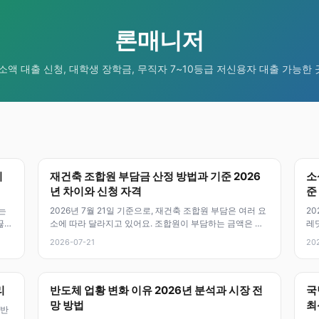
론매니저
 소액 대출 신청, 대학생 장학금, 무직자 7~10등급 저신용자 대출 가능한
기
재건축 조합원 부담금 산정 방법과 기준 2026
소
년 차이와 신청 자격
준
는
2026년 7월 21일 기준으로, 재건축 조합원 부담은 여러 요
20
끊길
소에 따라 달라지고 있어요. 조합원이 부담하는 금액은 공
레딧
사비, 토지 및 건물 지분
내
2026-07-21
20
리
반도체 업황 변화 이유 2026년 분석과 시장 전
국
망 방법
최
일반