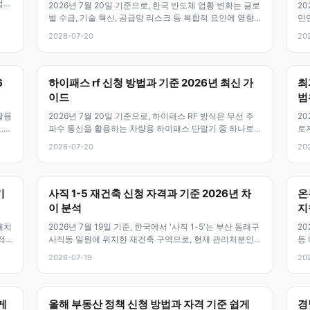
업이
2026년 7월 20일 기준으로, 한국 반도체 업황 변화는 글로
20
벌 수급, 기술 혁신, 공급망 리스크 등 복합적 요인에 영향
민
을 받고 있거든요. 이
확인
2026-07-20
20
6
하이패스 rf 신청 방법과 기준 2026년 최신 가
최
이드
범
활용
2026년 7월 20일 기준으로, 하이패스 RF 방식은 무선 주
2
.
파수 통신을 활용하는 차량용 하이패스 단말기 중 하나로,
로
인식률과 편리성 면에서
지
2026-07-20
20
기
사직 1-5 재건축 신청 자격과 기준 2026년 차
온
이 분석
지
대치
2026년 7월 19일 기준, 한국에서 '사직 1-5'는 부산 동래구
20
적
사직동 일원에 위치한 재건축 구역으로, 현재 관리처분인
등
가를 받은 상태에서
히
2026-07-19
20
게
올해 부동산 정책 신청 방법과 자격 기준 쉽게
경